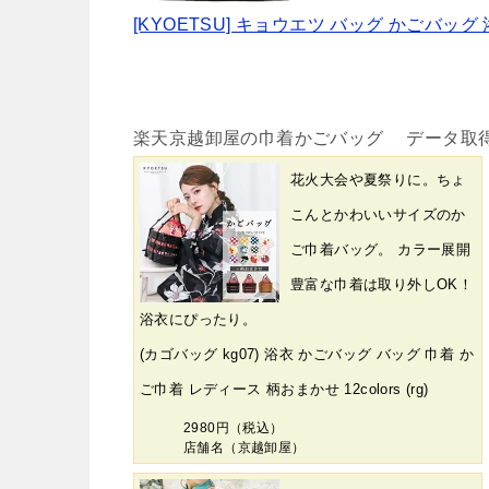
[KYOETSU] キョウエツ バッグ かごバッグ 浴
楽天京越卸屋の巾着かごバッグ データ取得日時： 2
花火大会や夏祭りに。ちょ
こんとかわいいサイズのか
ご巾着バッグ。 カラー展開
豊富な巾着は取り外しOK！
浴衣にぴったり。
(カゴバッグ kg07) 浴衣 かごバッグ バッグ 巾着 か
ご巾着 レディース 柄おまかせ 12colors (rg)
2980円（税込）
店舗名（京越卸屋）