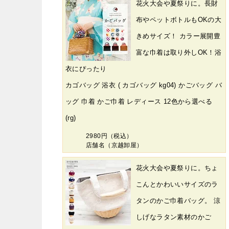
花火大会や夏祭りに。長財
布やペットボトルもOKの大
きめサイズ！ カラー展開豊
富な巾着は取り外しOK！浴
衣にぴったり
カゴバッグ 浴衣 ( カゴバッグ kg04) かごバッグ バ
ッグ 巾着 かご巾着 レディース 12色から選べる
(rg)
2980円（税込）
店舗名（京越卸屋）
花火大会や夏祭りに。ちょ
こんとかわいいサイズのラ
タンのかご巾着バッグ。 涼
しげなラタン素材のかご