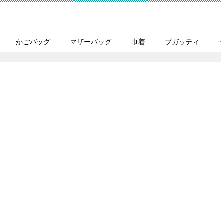
かごバッグ
マザーバッグ
巾着
ブガッティ